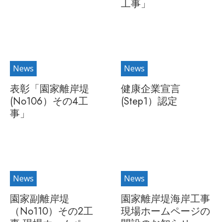
工事」
News
News
表彰「園家離岸堤
健康企業宣言
(No106）その4工
(Step1）認定
事」
News
News
園家副離岸堤
園家離岸堤海岸工事
（No110）その2工
現場ホームページの