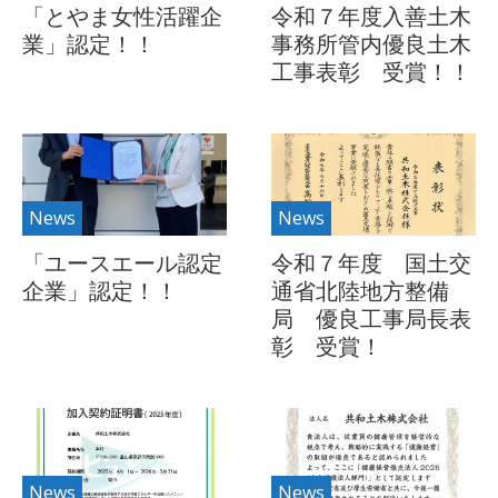
「とやま女性活躍企
令和７年度入善土木
業」認定！！
事務所管内優良土木
工事表彰 受賞！！
News
News
「ユースエール認定
令和７年度 国土交
企業」認定！！
通省北陸地方整備
局 優良工事局長表
彰 受賞！
News
News