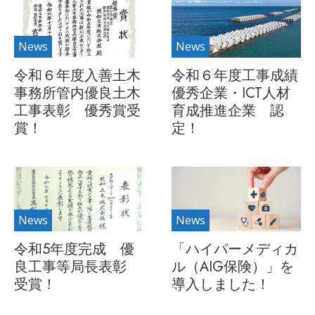
News
News
令和６年度入善土木
令和６年度工事成績
事務所管内優良土木
優秀企業・ICT人材
工事表彰 優秀賞受
育成推進企業 認
賞！
定！
News
News
令和5年度完成 優
「ハイパーメディカ
良工事等局長表彰
ル（AIG保険）」を
受賞！
導入しました！