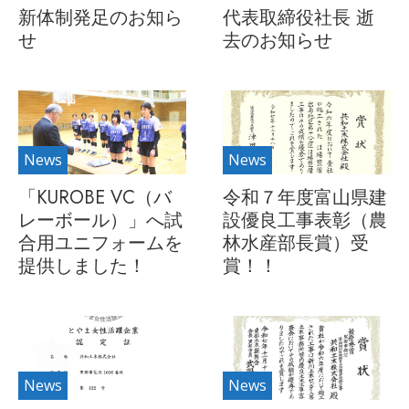
新体制発足のお知ら
代表取締役社長 逝
せ
去のお知らせ
News
News
「KUROBE VC（バ
令和７年度富山県建
レーボール）」へ試
設優良工事表彰（農
合用ユニフォームを
林水産部長賞）受
提供しました！
賞！！
News
News