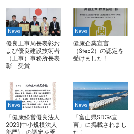
News
News
優良工事局長表彰お
健康企業宣言
よび優良建設技術者
（Step2）の認定を
（工事）事務所長表
受けました！
彰 受賞
News
News
「健康経営優良法人
「富山県SDGs宣
2023(中小規模法人
言」に掲載されまし
部門)」の認定を受
た！