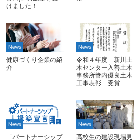
けました！
News
News
健康づくり企業の紹
令和４年度 新川土
介
木センター入善土木
事務所管内優良土木
工事表彰 受賞
News
News
「パートナーシップ
高校生の建設現場見