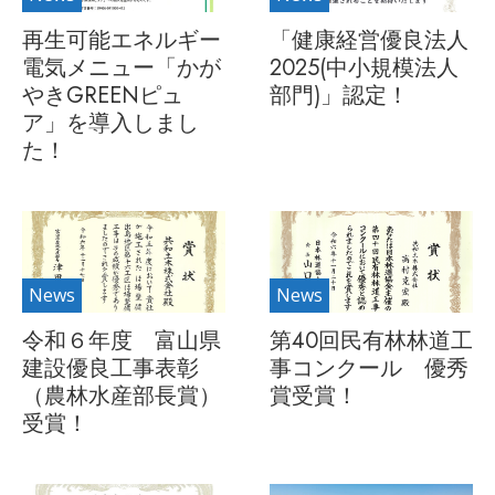
再生可能エネルギー
「健康経営優良法人
電気メニュー「かが
2025(中小規模法人
やきGREENピュ
部門)」認定！
ア」を導入しまし
た！
News
News
令和６年度 富山県
第40回民有林林道工
建設優良工事表彰
事コンクール 優秀
（農林水産部長賞）
賞受賞！
受賞！