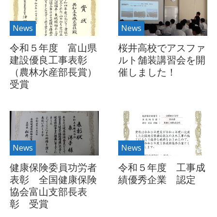
News
News
令和５年度 富山県
桜井高校でアスファ
建設優良工事表彰
ルト舗装講習会を開
（農林水産部長賞）
催しました！
受賞
News
News
健康保険委員功労者
令和５年度 工事成
表彰 全国健康保険
績優秀企業 認定
協会富山支部長表
彰 受賞