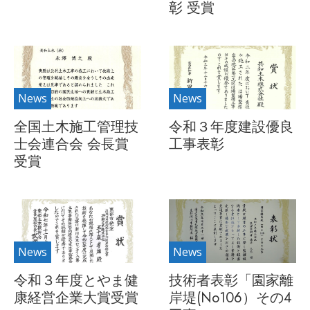
彰 受賞
News
News
全国土木施工管理技
令和３年度建設優良
士会連合会 会長賞
工事表彰
受賞
News
News
令和３年度とやま健
技術者表彰「園家離
康経営企業大賞受賞
岸堤(No106）その4