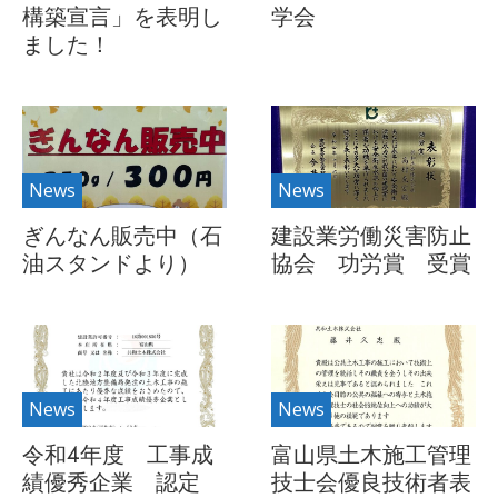
構築宣言」を表明し
学会
ました！
News
News
ぎんなん販売中（石
建設業労働災害防止
油スタンドより）
協会 功労賞 受賞
News
News
令和4年度 工事成
富山県土木施工管理
績優秀企業 認定
技士会優良技術者表