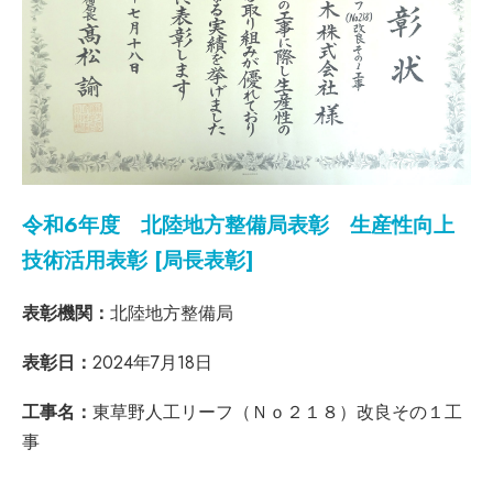
令和6年度 北陸地方整備局表彰 生産性向上
技術活用表彰 [局長表彰]
表彰機関：
北陸地方整備局
表彰日：
2024年7月18日
工事名：
東草野人工リーフ（Ｎｏ２１８）改良その１工
事